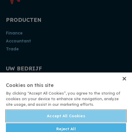
PRODUCTEN
Finance
Accountant
Trade
UW BEDRIJF
Accountant
Cookies on this site
Kmo
By clicking “Accept All Cookies”, you agree to the storing of
Vzw
cookies on your device to enhance site navigation, analyze
site usage, and assist in our marketing efforts.
Accept All Cookies
WINGS SOFTWARE
Reject All
Algemene voorwaarden