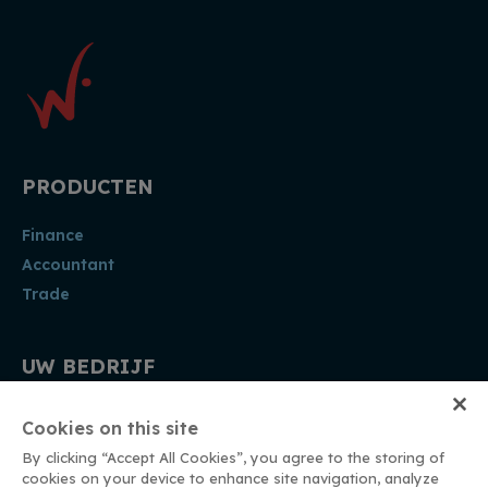
PRODUCTEN
Finance
Accountant
Trade
UW BEDRIJF
Accountant
Cookies on this site
Kmo
By clicking “Accept All Cookies”, you agree to the storing of
Vzw
cookies on your device to enhance site navigation, analyze