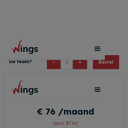
Prijzen Accountant
Hoe groot is
uw team?
Bestel
*
Accountant
€ 76 /maand
(excl. BTW)