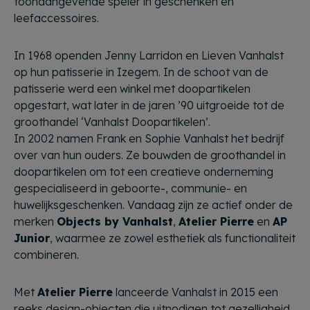
toonaangevende speler in geschenken en
leefaccessoires.
In 1968 openden Jenny Larridon en Lieven Vanhalst
op hun patisserie in Izegem. In de schoot van de
patisserie werd een winkel met doopartikelen
opgestart, wat later in de jaren ’90 uitgroeide tot de
groothandel ‘Vanhalst Doopartikelen’.
In 2002 namen Frank en Sophie Vanhalst het bedrijf
over van hun ouders. Ze bouwden de groothandel in
doopartikelen om tot een creatieve onderneming
gespecialiseerd in geboorte-, communie- en
huwelijksgeschenken. Vandaag zijn ze actief onder de
merken
Objects by Vanhalst
,
Atelier Pierre
en
AP
Junior
, waarmee ze zowel esthetiek als functionaliteit
combineren.
Met
Atelier Pierre
lanceerde Vanhalst in 2015 een
reeks design-objecten die uitnodigen tot gezelligheid