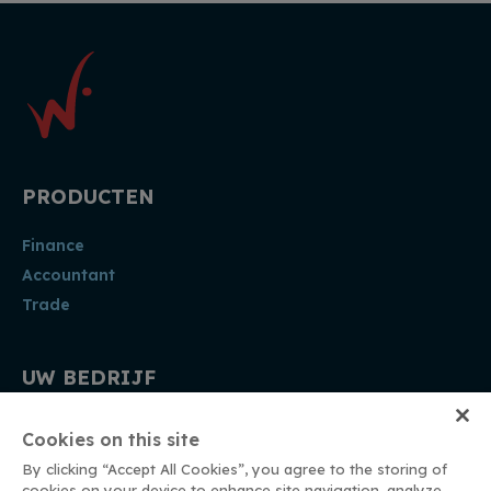
PRODUCTEN
Finance
Accountant
Trade
UW BEDRIJF
Accountant
Cookies on this site
Kmo
By clicking “Accept All Cookies”, you agree to the storing of
Vzw
cookies on your device to enhance site navigation, analyze