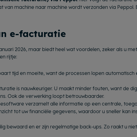
 van machine naar machine wordt verzonden via Peppol. E-
n e-facturatie
1 januari 2026, maar biedt heel wat voordelen, zeker als u m
 rijtje:
paart tijd en moeite, want de processen lopen automatisch en
cturatie is nauwkeuriger. U maakt minder fouten, want de di
ns. Ook de verwerking loopt betrouwbaarder.
tiesoftware verzamelt alle informatie op een centrale, toegan
inzicht tot uw financiële gegevens, waardoor u sneller kan i
ilig bewaard en er zijn regelmatige back-ups. Zo raakt u nie