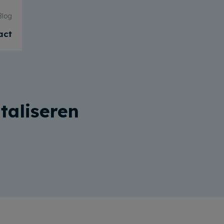
Blog
act
taliseren