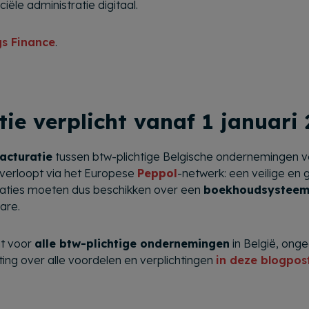
ële administratie digitaal.
gs Finance
.
tie verplicht vanaf 1 januari
facturatie
tussen btw-plichtige Belgische ondernemingen ve
 verloopt via het Europese
Peppol
-netwerk: een veilige e
isaties moeten dus beschikken over een
boekhoudsystee
are.
ht voor
alle btw-plichtige ondernemingen
in België, ong
ing over alle voordelen en verplichtingen
in deze blogpos