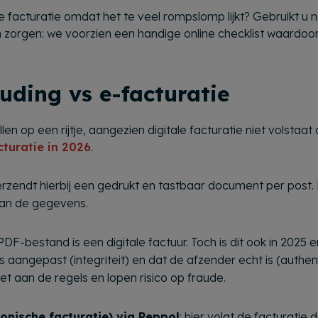
le facturatie omdat het te veel rompslomp lijkt? Gebruikt u 
orgen: we voorzien een handige online checklist waardoor
uding vs e-facturatie
len op een rijtje, aangezien digitale facturatie niet volsta
turatie in 2026
.
verzendt hierbij een gedrukt en tastbaar document per post.
van de gegevens.
PDF-bestand is een digitale factuur. Toch is dit ook in 2025 
s aangepast (integriteit) en dat de afzender echt is (authent
t aan de regels en lopen risico op fraude.
ronische facturatie) via Peppol
: hier volgt de facturatie