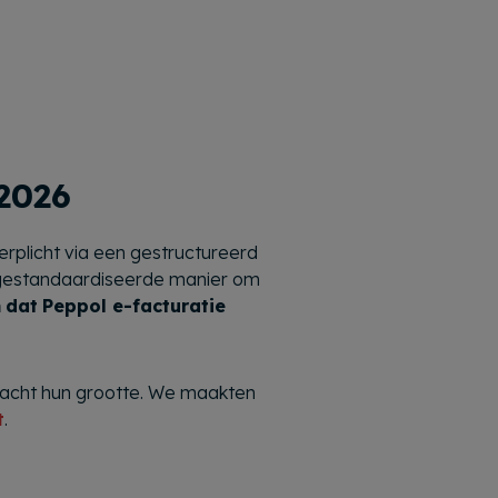
 2026
rplicht via een gestructureerd
n gestandaardiseerde manier om
m
dat
Peppol e-facturatie
eacht hun grootte. We maakten
t
.