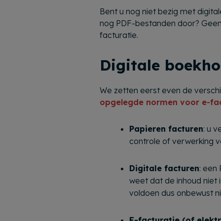
Bent u nog niet bezig met digita
nog PDF-bestanden door? Geen z
facturatie.
Digitale boekho
We zetten eerst even de verschil
opgelegde normen voor e-fac
Papieren facturen
: u 
controle of verwerking 
Digitale facturen
: een 
weet dat de inhoud niet i
voldoen dus onbewust nie
E-facturatie (of elekt