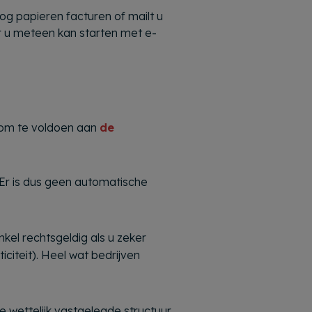
nog papieren facturen of mailt u
 u meteen kan starten met e-
at om te voldoen aan
de
 Er is dus geen automatische
enkel rechtsgeldig als u zeker
iciteit). Heel wat bedrijven
 de wettelijk vastgelegde structuur